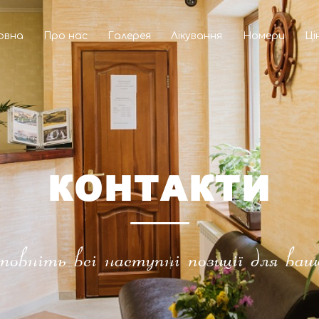
овна
Про нас
Галерея
Лiкування
Номери
Цi
КОНТАКТИ
повніть всі наступні позиції для ваш