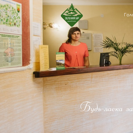
Гол
Будь-ласка за