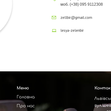
моб. (+38) 095 9112308
zellbir@gmail.com
lesya-zelenbir
Меню
Конта
Головна
Львівсь
вул.Шев
Про нас