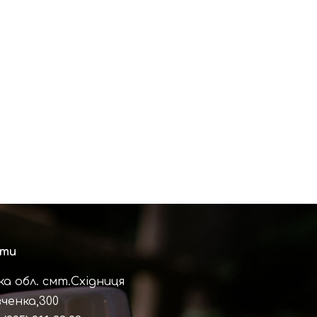
кти
ка обл. смт.Східниця
ченка,300